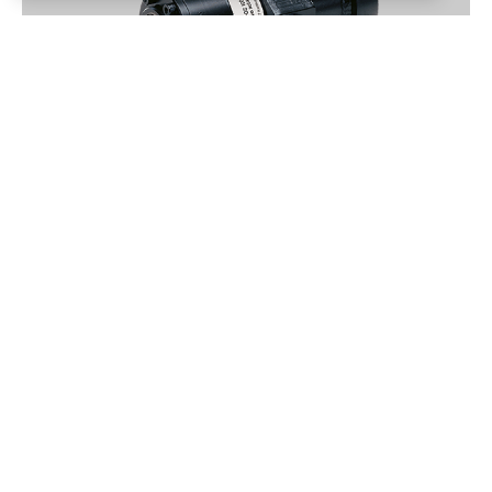
Hydraulik
Våra unika elektrohydrauliska servosystem för exakt
positionering, kraft- och tryckreglering bygger på vår
djupgående erfarenhet inom styr- och reglerteknik. Med
våra mycket precisa och tillförlitliga produkter skapar vi
kundanpassade lösningar som avsevärt förbättrar
maskinernas effektivitet och produktionskvalitet. Våra
hydrauliska styrsystem används i pappersfabriker och
sågverk runt om i världen.
DETALJER